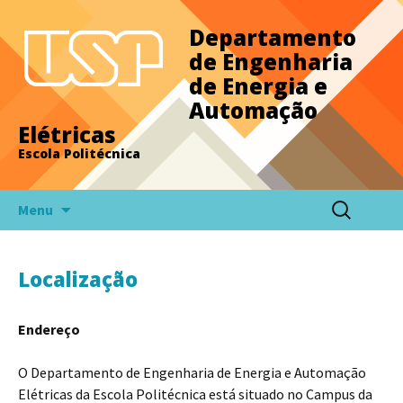
Departamento
de Engenharia
de Energia e
Automação
Elétricas
Escola Politécnica
Pular
Pesquisar
Menu
para
por:
o
conteúdo
Localização
Endereço
O Departamento de Engenharia de Energia e Automação
Elétricas da Escola Politécnica está situado no Campus da